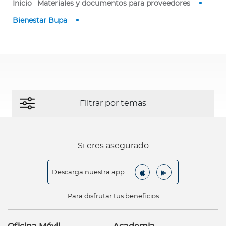
Inicio
Materiales y documentos para proveedores
a
d
Bienestar Bupa
o
r
e
s
d
e
s
a
l
u
Si eres asegurado
d
Descarga nuestra app
Reembolsos en Chile
Para disfrutar tus beneficios
Reembolsos en el