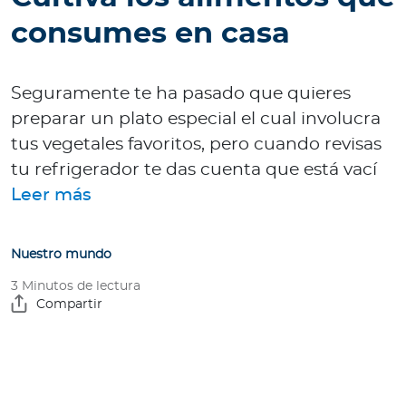
e
consumes en casa
s
a
s
Seguramente te ha pasado que quieres
preparar un plato especial el cual involucra
A
g
tus vegetales favoritos, pero cuando revisas
e
tu refrigerador te das cuenta que está vací
n
Leer más
t
e
s
Nuestro mundo
3 Minutos de lectura
P
Compartir
r
e
s
t