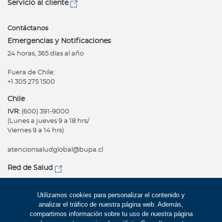
Servicio al cliente
Contáctanos
Emergencias y Notificaciones
24 horas, 365 días al año
Fuera de Chile:
+1 305 275 1500
Chile
IVR:
(600) 391-9000
(Lunes a jueves 9 a 18 hrs/
Viernes 9 a 14 hrs)
atencionsaludglobal@bupa.cl
Red de Salud
Utilizamos cookies para personalizar el contenido y
analizar el tráfico de nuestra página web. Además,
Síguenos
Copyright
compartimos información sobre tu uso de nuestra página