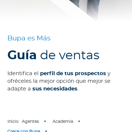
o
r
Reembolsos en Chile
Bupa es Más
Reembolsos en el
Guía
de ventas
extranjero
Identifica el
perfil de tus prospectos
y
Red de Salud
ofréceles la mejor opción que mejor se
adapte a
sus necesidades
.
Contáctanos
Inicio
Agentes
Academia
Crece con Bupa