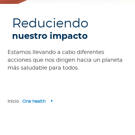
e
s
a
Reduciendo
s
nuestro impacto
A
g
Estamos llevando a cabo diferentes
e
acciones que nos dirigen hacia un planeta
n
más saludable para todos.
t
e
s
P
Inicio
One health
r
e
s
t