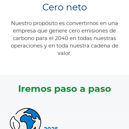
a
Cero neto
d
o
Nuestro propósito es convertirnos en una
r
empresa que genere cero emisiones de
e
carbono para el 2040 en todas nuestras
s
operaciones y en toda nuestra cadena de
d
e
valor.
s
a
l
u
Iremos paso a paso
d
Reembolsos en Chile
Reembolsos en el