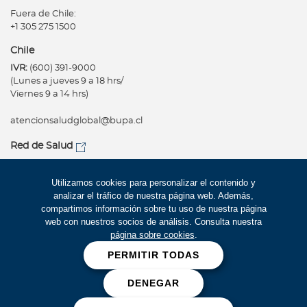
Fuera de Chile:
+1 305 275 1500
Chile
IVR:
(600) 391-9000
(Lunes a jueves 9 a 18 hrs/
Viernes 9 a 14 hrs)
atencionsaludglobal@bupa.cl
Red de Salud
Utilizamos cookies para personalizar el contenido y
analizar el tráfico de nuestra página web. Además,
Síguenos
Copyright
compartimos información sobre tu uso de nuestra página
Política de privacidad
web con nuestros socios de análisis. Consulta nuestra
página sobre cookies
.
Términos de Uso
PERMITIR TODAS
Mapa Web
DENEGAR
Cookies