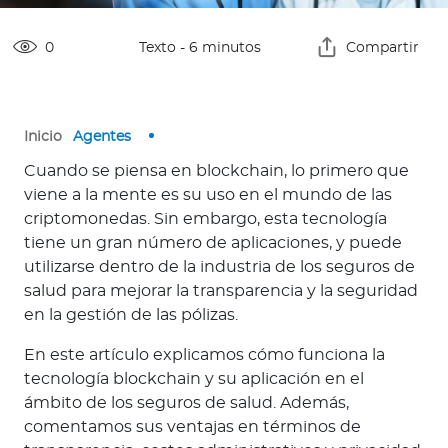
o
r
0
Texto
-
6
minutos
Compartir
Reembolsos en Chile
Inicio
Agentes
Cuando se piensa en blockchain, lo primero que
Reembolsos en el
viene a la mente es su uso en el mundo de las
extranjero
criptomonedas. Sin embargo, esta tecnología
tiene un gran número de aplicaciones, y puede
Red de Salud
utilizarse dentro de la industria de los seguros de
salud para mejorar la transparencia y la seguridad
Contáctanos
en la gestión de las pólizas.
En este artículo explicamos cómo funciona la
tecnología blockchain y su aplicación en el
ámbito de los seguros de salud. Además,
comentamos sus ventajas en términos de