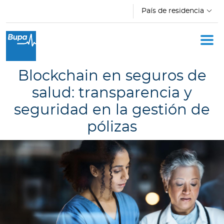
Pasar al contenido principal
País de residencia
Oficina Móvil
Academia
Blockchain en seguros de
Acerca de Bupa
salud: transparencia y
seguridad en la gestión de
Novedades
pólizas
C
o
t
i
z
a
d