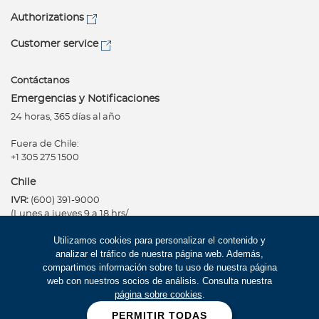
Authorizations
Customer service
Contáctanos
Emergencias y Notificaciones
24 horas, 365 días al año
Fuera de Chile:
+1 305 275 1500
Chile
IVR:
(600) 391-9000
(Lunes a jueves 9 a 18 hrs/
Viernes 9 a 14 hrs)
Utilizamos cookies para personalizar el contenido y
analizar el tráfico de nuestra página web. Además,
atencionsaludglobal@bupa.cl
compartimos información sobre tu uso de nuestra página
web con nuestros socios de análisis. Consulta nuestra
Facility Finder
página sobre cookies
.
PERMITIR TODAS