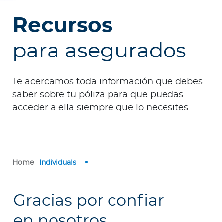
p
o
Recursos
r
a
para asegurados
t
e
Te acercamos toda información que debes
saber sobre tu póliza para que puedas
acceder a ella siempre que lo necesites.
Facility Finder
Contact us
Home
Individuals
Gracias por confiar
en nosotros